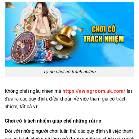
Lý do chơi có trách nhiệm
Không phải ngẫu nhiên mà
https://awingroom.uk.com/
lại
đưa ra các quy định, điều khoản về việc tham gia có trách
nhiệm, tất cả vì:
Chơi có trách nhiệm giúp chế những rủi ro
Đối với những người chơi tuân thủ các quy định về việc tham
gia có trách nhiệm sẽ làm chủ được nguồn tài chính của mình