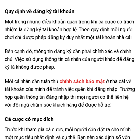
Quy định về đăng ký tài khoản
Một trong những điều khoản quan trọng khi cá cược có trách
nhiệm là đăng ký tài khoản hợp lệ. Theo quy định mỗi người
chơi chỉ được phép đăng ký duy nhất một tài khoản nhà cái.
Bên cạnh đó, thông tin đăng ký cần phải chính xác và chính
chủ. Việc sử dụng thông tin cá nhân của người khác để đăng
ký là không được phép.
Mỗi cá nhân cần tuân thủ
chính sách bảo mật
ở nhà cái về
tài khoản của mình để tránh việc quên khi đăng nhập. Trường
hợp quên thông tin đăng nhập thì mọi người có thể liên hệ
với đội ngũ chăm sóc khách hàng để được hỗ trợ.
Cá cược có mục đích
Trước khi tham gia cá cược, mỗi người cần đặt ra cho mình
một mục tiêu nhất định và cụ thể. Bạn nên xác định số vốn