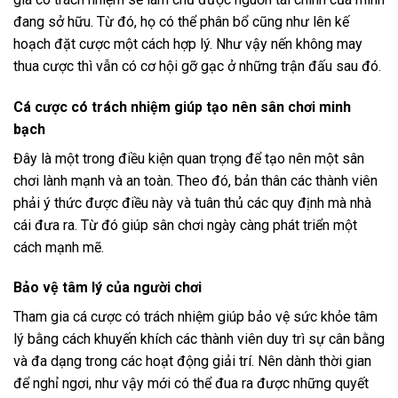
đang sở hữu. Từ đó, họ có thể phân bổ cũng như lên kế
hoạch đặt cược một cách hợp lý. Như vậy nến không may
thua cược thì vẫn có cơ hội gỡ gạc ở những trận đấu sau đó.
Cá cược có trách nhiệm giúp tạo nên sân chơi minh
bạch
Đây là một trong điều kiện quan trọng để tạo nên một sân
chơi lành mạnh và an toàn. Theo đó, bản thân các thành viên
phải ý thức được điều này và tuân thủ các quy định mà nhà
cái đưa ra. Từ đó giúp sân chơi ngày càng phát triển một
cách mạnh mẽ.
Bảo vệ tâm lý của người chơi
Tham gia cá cược có trách nhiệm giúp bảo vệ sức khỏe tâm
lý bằng cách khuyến khích các thành viên duy trì sự cân bằng
và đa dạng trong các hoạt động giải trí. Nên dành thời gian
để nghỉ ngơi, như vậy mới có thể đua ra được những quyết