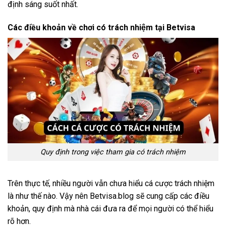
định sáng suốt nhất.
Các điều khoản về chơi có trách nhiệm tại Betvisa
Quy định trong việc tham gia có trách nhiệm
Trên thực tế, nhiều người vẫn chưa hiểu cá cược trách nhiệm
là như thế nào. Vậy nên Betvisa.blog sẽ cung cấp các điều
khoản, quy định mà nhà cái đưa ra để mọi người có thể hiểu
rõ hơn.