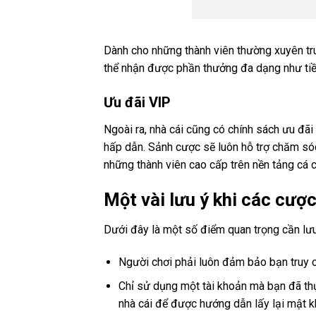
Dành cho những thành viên thường xuyên tr
thể nhận được phần thưởng đa dạng như tiền
Ưu đãi VIP
Ngoài ra, nhà cái cũng có chính sách ưu đã
hấp dẫn. Sảnh cược sẽ luôn hỗ trợ chăm sóc 
những thành viên cao cấp trên nền tảng cá 
Một vài lưu ý khi các cượ
Dưới đây là một số điểm quan trọng cần lưu
Người chơi phải luôn đảm bảo bạn truy cậ
Chỉ sử dụng một tài khoản mà bạn đã th
nhà cái để được hướng dẫn lấy lại mật k