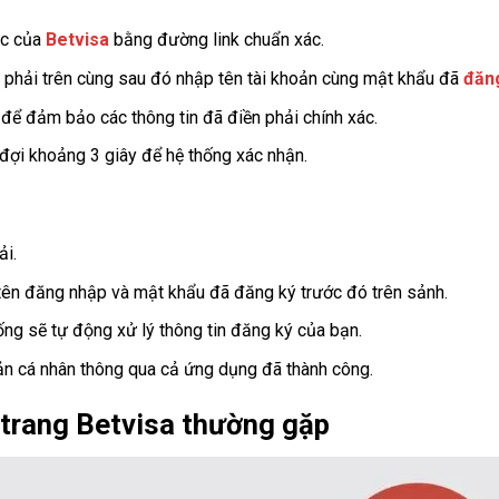
ức của
Betvisa
bằng đường link chuẩn xác.
 phải trên cùng sau đó nhập tên tài khoản cùng mật khẩu đã
đăng
 để đảm bảo các thông tin đã điền phải chính xác.
đợi khoảng 3 giây để hệ thống xác nhận.
ải.
ên đăng nhập và mật khẩu đã đăng ký trước đó trên sảnh.
ng sẽ tự động xử lý thông tin đăng ký của bạn.
oản cá nhân thông qua cả ứng dụng đã thành công.
 trang Betvisa thường gặp