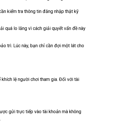
cần kiểm tra thông tin đăng nhập thật kỹ
i quá lo lắng vì cách giải quyết vấn đề này
o trì. Lúc này, bạn chỉ cần đợi một lát cho
hích lệ người chơi tham gia. Đối với tài
ược gửi trực tiếp vào tài khoản mà không
.