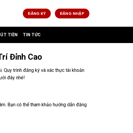
ĐĂNG KÝ
ĐĂNG NHẬP
ÚT TIỀN
TIN TỨC
rí Đỉnh Cao
i. Quy trình đăng ký và xác thực tài khoản
dưới đây nhé!
 tâm. Bạn có thể tham khảo hướng dẫn đăng