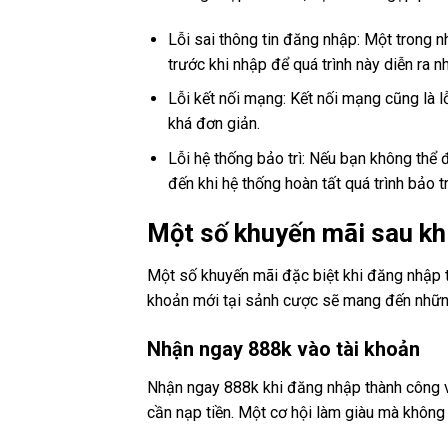
Lỗi sai thông tin đăng nhập: Một trong n
trước khi nhập để quá trình này diễn ra n
Lỗi kết nối mạng: Kết nối mạng cũng là l
khá đơn giản.
Lỗi hệ thống bảo trì: Nếu bạn không thể 
đến khi hệ thống hoàn tất quá trình bảo t
Một số khuyến mãi sau kh
Một số khuyến mãi đặc biệt khi đăng nhập tà
khoản mới tại sảnh cược sẽ mang đến những
Nhận ngay 888k vào tài khoản
Nhận ngay 888k khi đăng nhập thành công và
cần nạp tiền. Một cơ hội làm giàu mà không