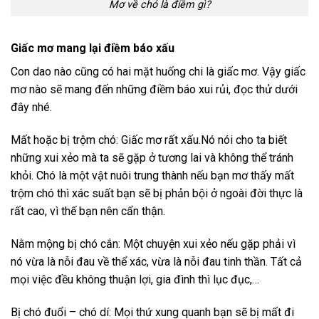
Mơ về chó là điềm gì?
Giấc mơ mang lại điềm báo xấu
Con dao nào cũng có hai mặt huống chi là giấc mơ. Vậy giấc
mơ nào sẽ mang đến những điềm báo xui rủi, đọc thử dưới
đây nhé.
Mất hoặc bị trộm chó: Giấc mơ rất xấu.Nó nói cho ta biết
những xui xẻo mà ta sẽ gặp ở tương lai và không thể tránh
khỏi. Chó là một vật nuôi trung thành nếu bạn mơ thấy mất
trộm chó thì xác suất bạn sẽ bị phản bội ở ngoài đời thực là
rất cao, vì thế bạn nên cẩn thận.
Nằm mộng bị chó cắn: Một chuyện xui xẻo nếu gặp phải vì
nó vừa là nỗi đau về thể xác, vừa là nỗi đau tinh thần. Tất cả
mọi việc đều không thuận lợi, gia đình thì lục đục,…
Bị chó đuổi – chó dí: Mọi thứ xung quanh bạn sẽ bị mất đi