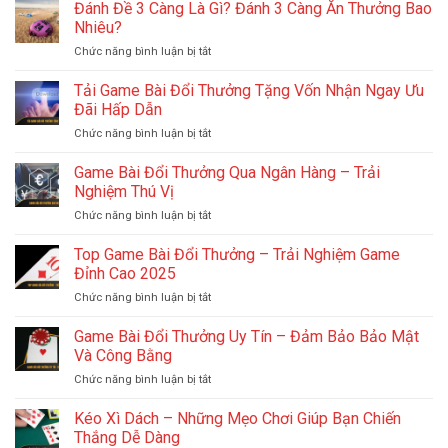
Bài
Đánh Đề 3 Càng Là Gì? Đánh 3 Càng Ăn Thưởng Bao
—
Có
thêm
Nhiêu?
Hỗ
bữa
Chức năng bình luận bị tắt
ở
Trợ
tiệc
Đánh
Tiếng
hay
Đề
Tải Game Bài Đổi Thưởng Tặng Vốn Nhận Ngay Ưu
Việt
loãng
3
Đầy
Đãi Hấp Dẫn
cốc
Càng
Đủ
bia?
Chức năng bình luận bị tắt
ở
Là
Và
Tải
Gì?
Dễ
Game
Game Bài Đổi Thưởng Qua Ngân Hàng – Trải
Đánh
Dàng
Bài
3
Nghiệm Thú Vị
Sử
Đổi
Càng
Dụng
Chức năng bình luận bị tắt
ở
Thưởng
Ăn
Game
Tặng
Thưởng
Bài
Top Game Bài Đổi Thưởng – Trải Nghiệm Game
Vốn
Bao
Đổi
Nhận
Đỉnh Cao 2025
Nhiêu?
Thưởng
Ngay
Chức năng bình luận bị tắt
ở
Qua
Ưu
Top
Ngân
Đãi
Game
Game Bài Đổi Thưởng Uy Tín – Đảm Bảo Bảo Mật
Hàng
Hấp
Bài
–
Và Công Bằng
Dẫn
Đổi
Trải
Chức năng bình luận bị tắt
ở
Thưởng
Nghiệm
Game
–
Thú
Bài
Kéo Xì Dách – Những Mẹo Chơi Giúp Bạn Chiến
Trải
Vị
Đổi
Nghiệm
Thắng Dễ Dàng
Thưởng