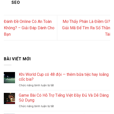
SEO
Đánh Đề Online Có An Toàn
Mơ Thấy Phân Là Điềm Gì?
Không? – Giải Đáp Dành Cho
Giải Mã Để Tìm Ra Số Thần
Bạn
Tài
BÀI VIẾT MỚI
Khi World Cup có 48 đội — thêm bữa tiệc hay loãng
cốc bia?
Chức năng bình luận bị tắt
ở
Khi
World
Game Bài Có Hỗ Trợ Tiếng Việt Đầy Đủ Và Dễ Dàng
Cup
Sử Dụng
có
Chức năng bình luận bị tắt
ở
48
Game
đội