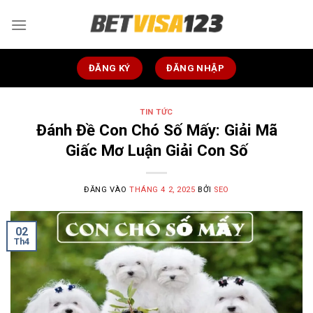
Bỏ
qua
nội
dung
ĐĂNG KÝ
ĐĂNG NHẬP
TIN TỨC
Đánh Đề Con Chó Số Mấy: Giải Mã
Giấc Mơ Luận Giải Con Số
ĐĂNG VÀO
THÁNG 4 2, 2025
BỞI
SEO
02
Th4